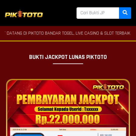
TOTO BANDAR TOGEL, LIVE CASINO & SLOT TERBAIK DAN TERPERCAYA D
BUKTI JACKPOT LUNAS
PIKTOTO