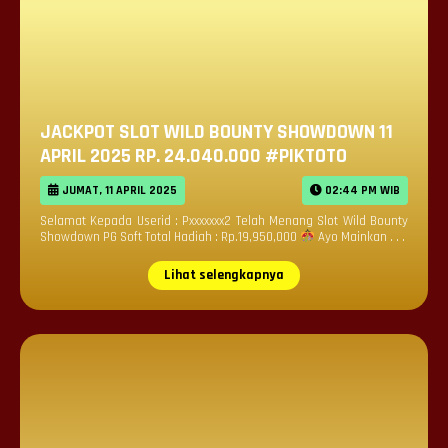
JACKPOT SLOT WILD BOUNTY SHOWDOWN 11
APRIL 2025 RP. 24.040.000 #PIKTOTO
JUMAT, 11 APRIL 2025
02:44 PM WIB
Selamat Kepada Userid : Pxxxxxxx2 Telah Menang Slot Wild Bounty
Showdown PG Soft Total Hadiah : Rp.19,950,000
Ayo Mainkan . . .
Lihat selengkapnya