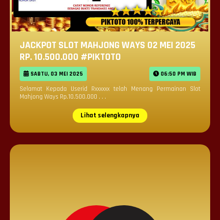
JACKPOT SLOT MAHJONG WAYS 02 MEI 2025
RP. 10.500.000 #PIKTOTO
SABTU, 03 MEI 2025
06:50 PM WIB
Selamat Kepada Userid Rxxxxxx telah Menang Permainan Slot
Mahjong Ways Rp.10.500.000 . . .
Lihat selengkapnya