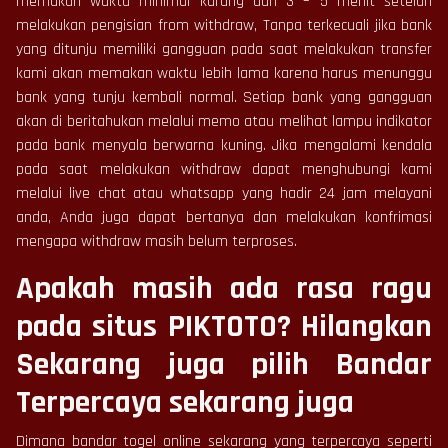
memakan waktu minimal kurang dari 3 – 5 menit setelah
melakukan pengisian from withdraw, Tanpa terkecuali jika bank
yang ditunju memiliki gangguan pada saat melakukan transfer
kami akan memakan waktu lebih lama karena harus menunggu
bank yang tunju kembali normal. Setiap bank yang gangguan
akan di beritahukan melalui memo atau melihat lampu indikator
pada bank menyala berwarna kuning. Jika mengalami kendala
pada saat melakukan withdraw dapat menghubungi kami
melalui live chat atau whatsapp yang hadir 24 jam melayani
anda, Anda juga dapat bertanya dan melakukan konfrimasi
mengapa withdraw masih belum terproses.
Apakah masih ada rasa ragu
pada situs PIKTOTO? Hilangkan
Sekarang juga pilih Bandar
Terpercaya sekarang juga
Dimana bandar togel online sekarang yang terpercaya seperti