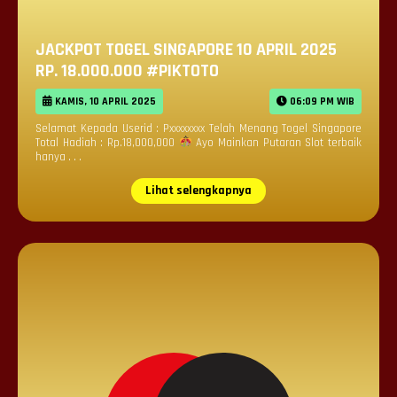
JACKPOT TOGEL SINGAPORE 10 APRIL 2025
RP. 18.000.000 #PIKTOTO
KAMIS, 10 APRIL 2025
06:09 PM WIB
Selamat Kepada Userid : Pxxxxxxxx Telah Menang Togel Singapore
Total Hadiah : Rp.18,000,000
Ayo Mainkan Putaran Slot terbaik
hanya . . .
Lihat selengkapnya