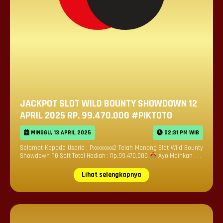
JACKPOT SLOT WILD BOUNTY SHOWDOWN 12
APRIL 2025 RP. 99.470.000 #PIKTOTO
MINGGU, 13 APRIL 2025
02:31 PM WIB
Selamat Kepada Userid : Pxxxxxxxx2 Telah Menang Slot Wild Bounty
Showdown PG Soft Total Hadiah : Rp.99,470,000
Ayo Mainkan . . .
Lihat selengkapnya