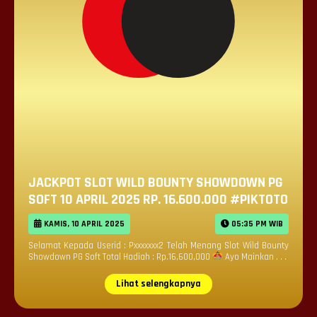
JACKPOT SLOT WILD BOUNTY SHOWDOWN PG
SOFT 10 APRIL 2025 RP. 16.600.000 #PIKTOTO
KAMIS, 10 APRIL 2025
05:35 PM WIB
Selamat Kepada Userid : Pxxxxxxx2 Telah Menang Slot Wild Bounty
Showdown PG Soft Total Hadiah : Rp.16,600,000
Ayo Mainkan . . .
Lihat selengkapnya