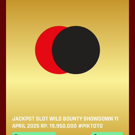
JACKPOT SLOT WILD BOUNTY SHOWDOWN 11
APRIL 2025 RP. 19.950.000 #PIKTOTO