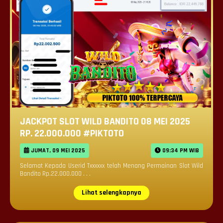
JACKPOT SLOT WILD BANDITO 08 MEI 2025
RP. 22.000.000 #PIKTOTO
JUMAT, 09 MEI 2025
09:34 PM WIB
Selamat Kepada Userid Txxxxxx telah Menang Permainan Slot Wild
Bandito Rp.22.000.000 . . .
Lihat selengkapnya