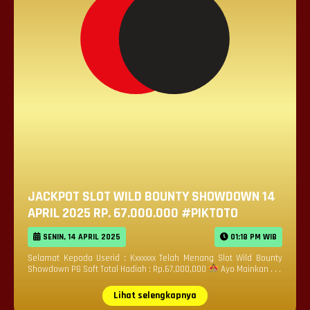
JACKPOT SLOT WILD BOUNTY SHOWDOWN 14
APRIL 2025 RP. 67.000.000 #PIKTOTO
SENIN, 14 APRIL 2025
01:18 PM WIB
Selamat Kepada Userid : Kxxxxxx Telah Menang Slot Wild Bounty
Showdown PG Soft Total Hadiah : Rp.67,000,000
Ayo Mainkan . . .
Lihat selengkapnya