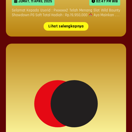
JUMAT, 11 APRIL 2025
02:47 PM WIB
Selamat Kepada Userid : Pxxxxxxx2 Telah Menang Slot Wild Bounty
Showdown PG Soft Total Hadiah : Rp.19,950,000
Ayo Mainkan . . .
Lihat selengkapnya