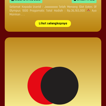
Selamat Kepada Userid : Jxxxxxxxxxx Telah Menang Slot Gates Of
Olympus 1000 Pragamatic Total Hadiah : Rp.36,165,000
Ayo
Mainkan . . .
Lihat selengkapnya