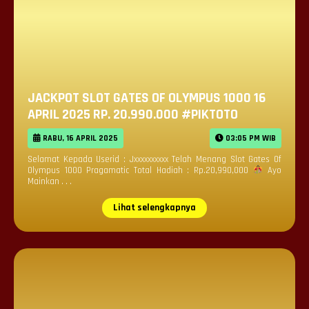
JACKPOT SLOT GATES OF OLYMPUS 1000 16
APRIL 2025 RP. 20.990.000 #PIKTOTO
RABU, 16 APRIL 2025
03:05 PM WIB
Selamat Kepada Userid : Jxxxxxxxxxx Telah Menang Slot Gates Of
Olympus 1000 Pragamatic Total Hadiah : Rp.20,990,000
Ayo
Mainkan . . .
Lihat selengkapnya