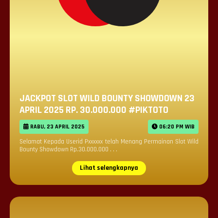
JACKPOT SLOT WILD BOUNTY SHOWDOWN 23
APRIL 2025 RP. 30.000.000 #PIKTOTO
RABU, 23 APRIL 2025
06:20 PM WIB
Selamat Kepada Userid Pxxxxxx telah Menang Permainan Slot Wild
Bounty Showdown Rp.30.000.000 . . .
Lihat selengkapnya