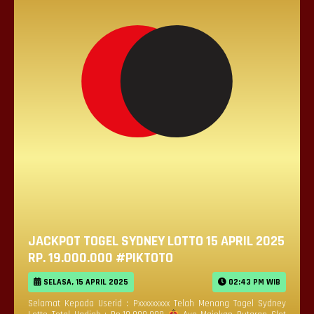
JACKPOT TOGEL SYDNEY LOTTO 15 APRIL 2025
RP. 19.000.000 #PIKTOTO
SELASA, 15 APRIL 2025
02:43 PM WIB
Selamat Kepada Userid : Pxxxxxxxxx Telah Menang Togel Sydney