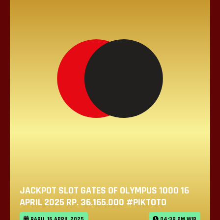
JACKPOT SLOT GATES OF OLYMPUS 1000 16
APRIL 2025 RP. 36.165.000 #PIKTOTO
RABU, 16 APRIL 2025
04:38 PM WIB