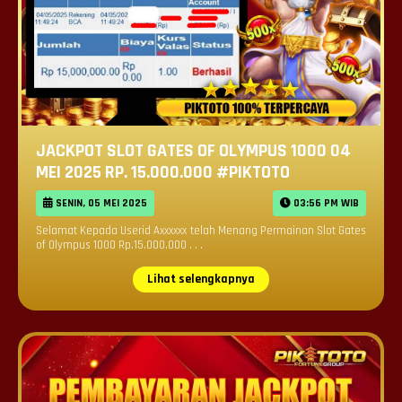
JACKPOT SLOT GATES OF OLYMPUS 1000 04
MEI 2025 RP. 15.000.000 #PIKTOTO
SENIN, 05 MEI 2025
03:56 PM WIB
Selamat Kepada Userid Axxxxxx telah Menang Permainan Slot Gates
of Olympus 1000 Rp.15.000.000 . . .
Lihat selengkapnya