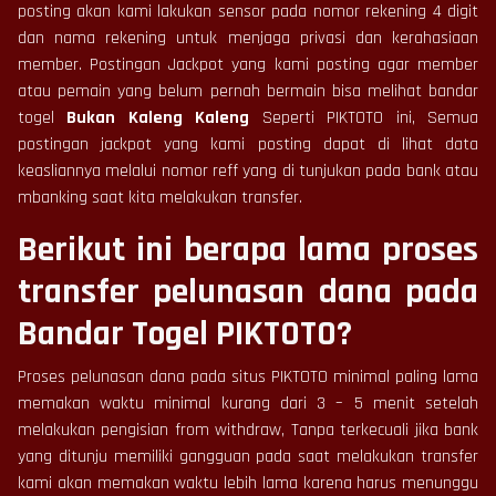
posting akan kami lakukan sensor pada nomor rekening 4 digit
dan nama rekening untuk menjaga privasi dan kerahasiaan
member. Postingan Jackpot yang kami posting agar member
atau pemain yang belum pernah bermain bisa melihat bandar
togel
Bukan Kaleng Kaleng
Seperti PIKTOTO ini, Semua
postingan jackpot yang kami posting dapat di lihat data
keasliannya melalui nomor reff yang di tunjukan pada bank atau
mbanking saat kita melakukan transfer.
Berikut ini berapa lama proses
transfer pelunasan dana pada
Bandar Togel PIKTOTO?
Proses pelunasan dana pada situs PIKTOTO minimal paling lama
memakan waktu minimal kurang dari 3 – 5 menit setelah
melakukan pengisian from withdraw, Tanpa terkecuali jika bank
yang ditunju memiliki gangguan pada saat melakukan transfer
kami akan memakan waktu lebih lama karena harus menunggu