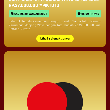
RP.27.000.000 #PIKTOTO
SABTU, 20 JANUARI 2024
06:39 PM WIB
Selamat Kepada Pemenang Dengan Userid : Sxxxxxx telah Menang
Permainan Mahjong Ways dengan Total Hadiah Rp.27.000.000. Yuk,
Daftar di Piktoto . . .
Lihat selengkapnya