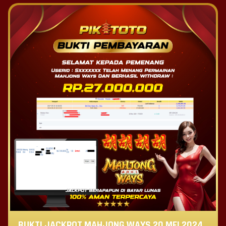
BUKTI JACKPOT MAHJONG WAYS 20 MEI 2024