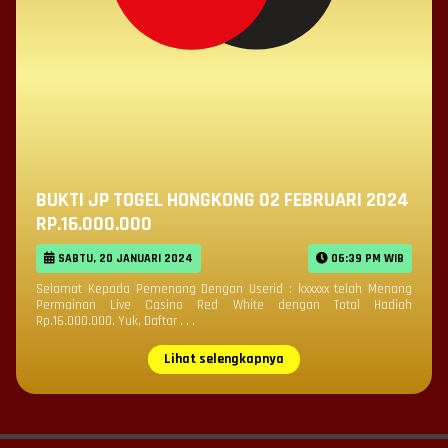
BUKTI JP TOGEL HONGKONG 02 FEBRUARI 2024
RP.16.000.000
SABTU, 20 JANUARI 2024
06:39 PM WIB
Selamat Kepada Pemenang Dengan Userid : kxxxxx telah Menang
Permainan Live Casino Red White dengan Total Hadiah
Rp.16.000.000. Yuk, Daftar . . .
Lihat selengkapnya