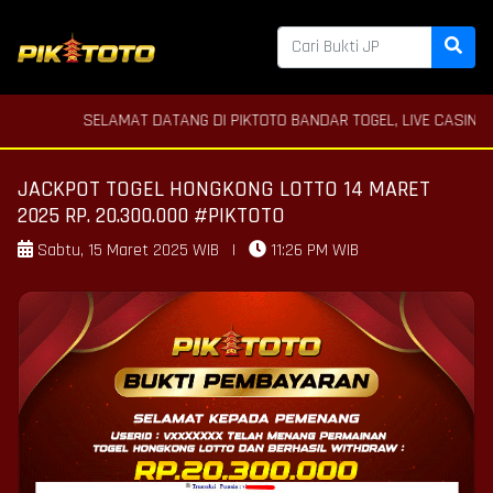
SELAMAT DATANG DI PIKTOTO BANDAR TOGEL, LIVE CASINO & SLO
JACKPOT TOGEL HONGKONG LOTTO 14 MARET
2025 RP. 20.300.000 #PIKTOTO
Sabtu, 15 Maret 2025 WIB
|
11:26 PM WIB