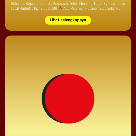
Selamat Kepada Userid : Pxxxxxxxxx Telah Menang Togel Sydney Lotto
Total Hadiah : Rp.19,000,000
Ayo Mainkan Putaran Slot terbaik . . .
Lihat selengkapnya