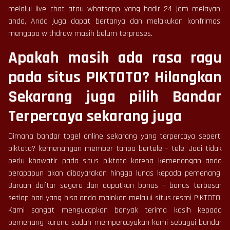
melalui live chat atau whatsapp yang hadir 24 jam melayani
anda, Anda juga dapat bertanya dan melakukan konfrimasi
mengapa withdraw masih belum terproses.
Apakah masih ada rasa ragu
pada situs PIKTOTO? Hilangkan
Sekarang juga pilih Bandar
Terpercaya sekarang juga
Dimana bandar togel online sekarang yang terpercaya seperti
piktoto? kemenangan member tanpa bertele – tele. Jadi tidak
perlu khawatir pada situs piktoto karena kemenangan anda
berapapun akan dibayarakan hingga lunas kepada pemenang.
Buruan daftar segera dan dapatkan bonus – bonus terbesar
setiap hari yang bisa anda mainkan melalui situs resmi PIKTOTO.
Kami sangat mengucapkan banyak terima kasih kepada
pemenang karena sudah mempercayakan kami sebagai bandar