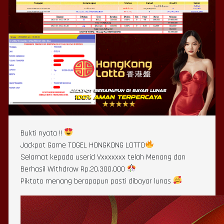
Bukti nyata !!
Jackpot Game TOGEL HONGKONG LOTTO
Selamat kepada userid Vxxxxxxx telah Menang dan
Berhasil Withdraw Rp.20.300.000
Piktoto menang berapapun pasti dibayar lunas