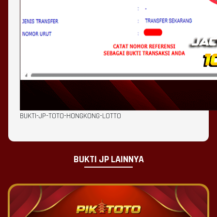
BUKTI-JP-TOTO-HONGKONG-LOTTO
BUKTI JP LAINNYA