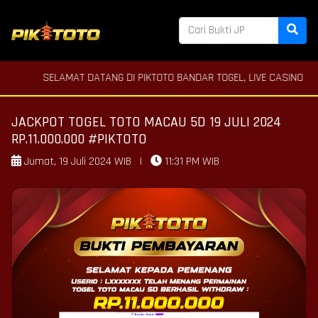
SELAMAT DATANG DI PIKTOTO BANDAR TOGEL, LIVE CASINO & SLOT
JACKPOT TOGEL TOTO MACAU 5D 19 JULI 2024
RP.11.000.000 #PIKTOTO
Jumat, 19 Juli 2024 WIB
|
11:31 PM WIB