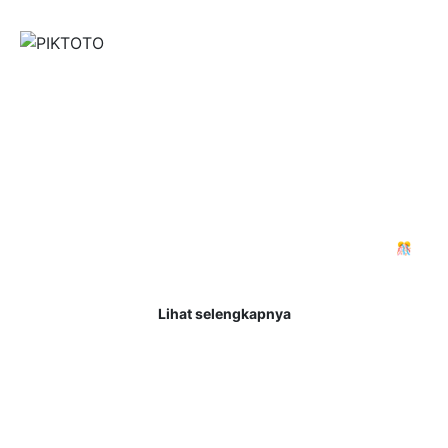
JACKPOT GAME SLOT STARLIGHT
PRINCESS 1000 PRAGMATIC 04
APRIL 2025 RP. 12.300.000
#PIKTOTO
SABTU, 20 JANUARI 2024
06:39 PM WIB
Selamat Kepada Userid : Sxxxxxxxxx Telah Menang Slot Wild
Bounty Showdown PG SOFT Total Hadiah : Rp.12,300,000 🎊
Ayo Mainkan . . .
Lihat selengkapnya
PIKTOTO – Bandar