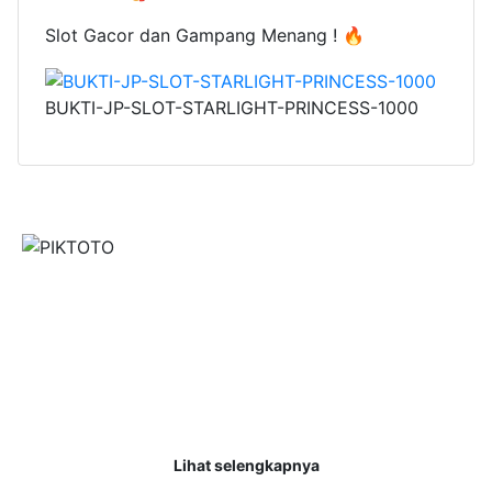
Slot Gacor dan Gampang Menang ! 🔥
BUKTI-JP-SLOT-STARLIGHT-PRINCESS-1000
BUKTI JP LAINNYA
JACKPOT SLOT THE CRYPT 26 APRIL
2025 RP. 36.039.000 #PIKTOTO
SABTU, 20 JANUARI 2024
06:39 PM WIB
Selamat Kepada Userid Jxxxxxx telah Menang Permainan Slot
The Crypt Rp.36.039.000 . . .
Lihat selengkapnya