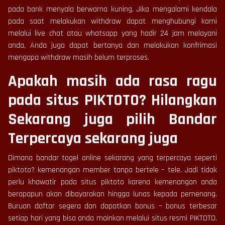
pada bank menyala berwarna kuning. Jika mengalami kendala
pada saat melakukan withdraw dapat menghubungi kami
melalui live chat atau whatsapp yang hadir 24 jam melayani
anda, Anda juga dapat bertanya dan melakukan konfrimasi
mengapa withdraw masih belum terproses.
Apakah masih ada rasa ragu
pada situs PIKTOTO? Hilangkan
Sekarang juga pilih Bandar
Terpercaya sekarang juga
Dimana bandar togel online sekarang yang terpercaya seperti
piktoto? kemenangan member tanpa bertele – tele. Jadi tidak
perlu khawatir pada situs piktoto karena kemenangan anda
berapapun akan dibayarakan hingga lunas kepada pemenang.
Buruan daftar segera dan dapatkan bonus – bonus terbesar
setiap hari yang bisa anda mainkan melalui situs resmi PIKTOTO.