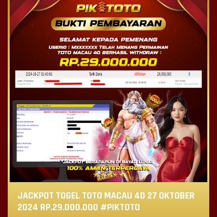
JACKPOT TOGEL TOTO MACAU 4D 27 OKTOBER
2024 RP.29.000.000 #PIKTOTO