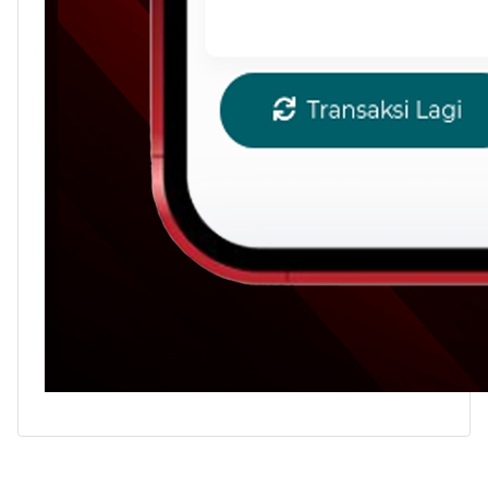
BUKTI JP LAINNYA