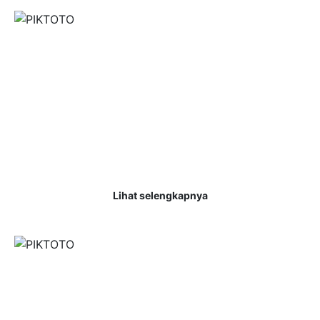
JACKPOT TOGEL TAIWAN 25
NOVEMBER 2024 RP.43.000.000
#PIKTOTO
SABTU, 20 JANUARI 2024
06:39 PM WIB
Selamat Kepada Pemenang Dengan Userid : Dxxxxxx telah
Menang Togel Taiwan dengan Total Hadiah Rp.43.000.000.
Yuk, Daftar di Piktoto Sekarang . . .
Lihat selengkapnya
BUKTI JACKPOT SLOT LUCKY NEKO
20 MEI 2024 RP.37.000.000
#PIKTOTO