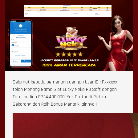
Selamat kepada pemenang dengan User ID : Pxxxxxx
telah Menang Game Slot Lucky Neko PG Soft dengan
Total hadiah RP.14.400.000. Yuk Daftar di Piktoto
Sekarang dan Raih Bonus Menarik lainnya !!!