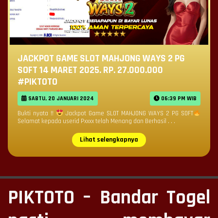
JACKPOT GAME SLOT MAHJONG WAYS 2 PG
SOFT 14 MARET 2025. RP. 27.000.000
#PIKTOTO
SABTU, 20 JANUARI 2024
06:39 PM WIB
Bukti nyata !!
Jackpot Game SLOT MAHJONG WAYS 2 PG SOFT
Selamat kepada userid Pxxxx telah Menang dan Berhasil . . .
Lihat selengkapnya
PIKTOTO – Bandar Togel