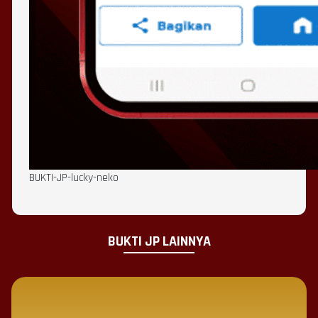
BUKTI-JP-lucky-neko
BUKTI JP LAINNYA