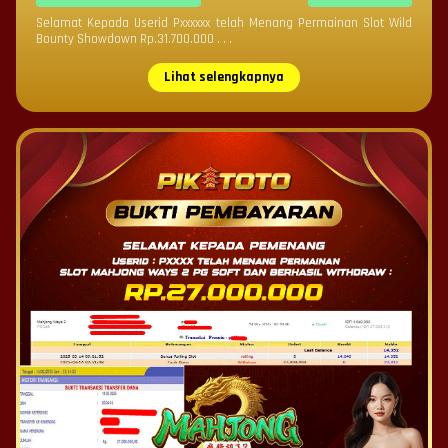
Selamat Kepada Userid Pxxxxxx telah Menang Permainan Slot Wild
Bounty Showdown Rp.31.700.000 . . .
Lihat selengkapnya