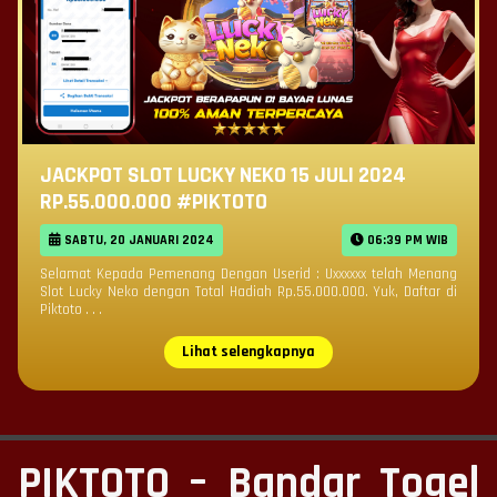
JACKPOT SLOT LUCKY NEKO 15 JULI 2024
RP.55.000.000 #PIKTOTO
SABTU, 20 JANUARI 2024
06:39 PM WIB
Selamat Kepada Pemenang Dengan Userid : Uxxxxxx telah Menang
Slot Lucky Neko dengan Total Hadiah Rp.55.000.000. Yuk, Daftar di
Piktoto . . .
Lihat selengkapnya
PIKTOTO – Bandar Togel