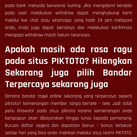
pada bank menyala berwarna kuning. Jika mengalami kendala
pada saat melakukan withdraw dapat menghubungi kami
melalui live chat atau whatsapp yang hadir 24 jam melayani
anda, Anda juga dapat bertanya dan melakukan konfrimasi
mengapa withdraw masih belum terproses.
Apakah masih ada rasa ragu
pada situs PIKTOTO? Hilangkan
Sekarang juga pilih Bandar
Terpercaya sekarang juga
Dimana bandar togel online sekarang yang terpercaya seperti
piktoto? kemenangan member tanpa bertele – tele. Jadi tidak
perlu khawatir pada situs piktoto karena kemenangan anda
berapapun akan dibayarakan hingga lunas kepada pemenang.
Buruan daftar segera dan dapatkan bonus – bonus terbesar
setiap hari yang bisa anda mainkan melalui situs resmi PIKTOTO.