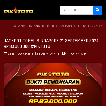
SELAMAT DATANG DI PIKTOTO BANDAR TOGEL, LIVE CASINO & SLOT T
JACKPOT TOGEL SINGAPORE 21 SEPTEMBER 2024
RP.83.000.000 #PIKTOTO
Senin, 23 September 2024 WIB
|
01:33 PM WIB