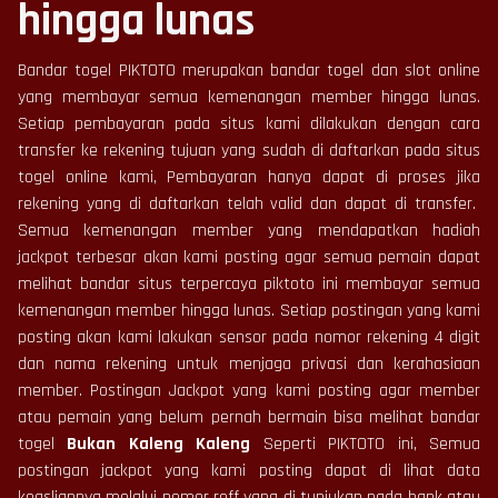
hingga lunas
Bandar togel PIKTOTO merupakan bandar togel dan slot online
yang membayar semua kemenangan member hingga lunas.
Setiap pembayaran pada situs kami dilakukan dengan cara
transfer ke rekening tujuan yang sudah di daftarkan pada situs
togel online kami, Pembayaran hanya dapat di proses jika
rekening yang di daftarkan telah valid dan dapat di transfer.
Semua kemenangan member yang mendapatkan hadiah
jackpot terbesar akan kami posting agar semua pemain dapat
melihat bandar situs terpercaya piktoto ini membayar semua
kemenangan member hingga lunas. Setiap postingan yang kami
posting akan kami lakukan sensor pada nomor rekening 4 digit
dan nama rekening untuk menjaga privasi dan kerahasiaan
member. Postingan Jackpot yang kami posting agar member
atau pemain yang belum pernah bermain bisa melihat bandar
togel
Bukan Kaleng Kaleng
Seperti PIKTOTO ini, Semua
postingan jackpot yang kami posting dapat di lihat data
keasliannya melalui nomor reff yang di tunjukan pada bank atau