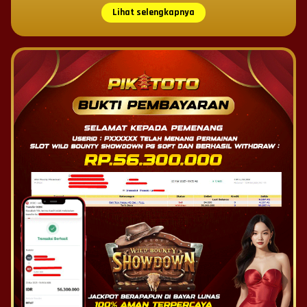
Lihat selengkapnya