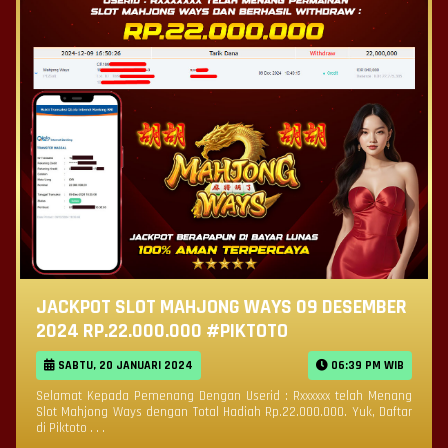
JACKPOT SLOT MAHJONG WAYS 09 DESEMBER
2024 RP.22.000.000 #PIKTOTO
SABTU, 20 JANUARI 2024
06:39 PM WIB
Selamat Kepada Pemenang Dengan Userid : Rxxxxxx telah Menang
Slot Mahjong Ways dengan Total Hadiah Rp.22.000.000. Yuk, Daftar
di Piktoto . . .