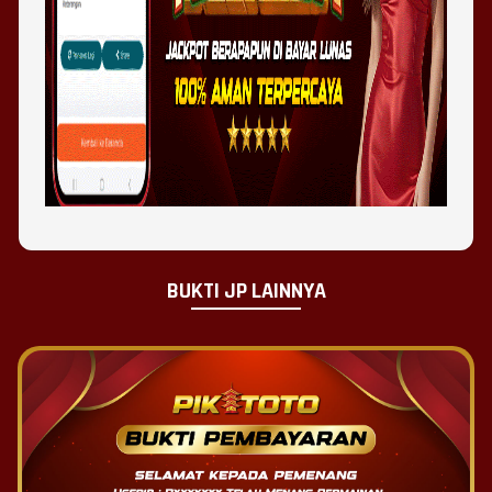
BUKTI JP LAINNYA