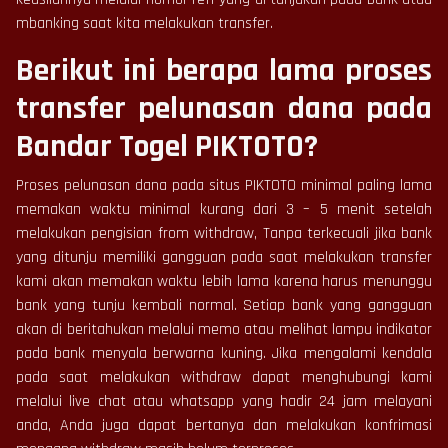
mbanking saat kita melakukan transfer.
Berikut ini berapa lama proses
transfer pelunasan dana pada
Bandar Togel PIKTOTO?
Proses pelunasan dana pada situs PIKTOTO minimal paling lama
memakan waktu minimal kurang dari 3 – 5 menit setelah
melakukan pengisian from withdraw, Tanpa terkecuali jika bank
yang ditunju memiliki gangguan pada saat melakukan transfer
kami akan memakan waktu lebih lama karena harus menunggu
bank yang tunju kembali normal. Setiap bank yang gangguan
akan di beritahukan melalui memo atau melihat lampu indikator
pada bank menyala berwarna kuning. Jika mengalami kendala
pada saat melakukan withdraw dapat menghubungi kami
melalui live chat atau whatsapp yang hadir 24 jam melayani
anda, Anda juga dapat bertanya dan melakukan konfrimasi