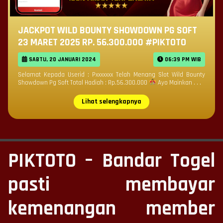
JACKPOT WILD BOUNTY SHOWDOWN PG SOFT
23 MARET 2025 RP. 56.300.000 #PIKTOTO
SABTU, 20 JANUARI 2024
06:39 PM WIB
Selamat Kepada Userid : Pxxxxxxx Telah Menang Slot Wild Bounty
Showdown Pg Soft Total Hadiah : Rp.56.300.000
Ayo Mainkan . . .
Lihat selengkapnya
PIKTOTO – Bandar Togel
pasti membayar
kemenangan member