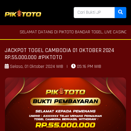
SELAMAT DATANG DI PIKTOTO BANDAR TOGEL, LIVE CASINO & SLOT
JACKPOT TOGEL CAMBODIA 01 OKTOBER 2024
RP.55.000.000 #PIKTOTO
Selasa, 01 Oktober 2024 WIB
|
05:16 PM WIB