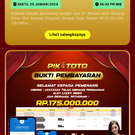
SABTU, 20 JANUARI 2024
06:39 PM WIB
Selamat kepada pemenang dengan User ID : Mxxxxxx telah Menang
Game Slot Amazon Kingdom dengan Total hadiah RP.26.222.000.
Yuk Daftar . . .
Lihat selengkapnya