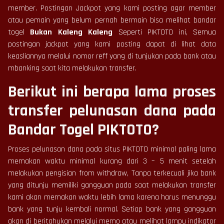
member. Postingan Jackpot yang kami posting agar member
atau pemain yang belum pernah bermain bisa melihat bandar
togel
Bukan Kaleng Kaleng
Seperti PIKTOTO ini, Semua
postingan jackpot yang kami posting dapat di lihat data
keasliannya melalui nomor reff yang di tunjukan pada bank atau
mbanking saat kita melakukan transfer.
Berikut ini berapa lama proses
transfer pelunasan dana pada
Bandar Togel PIKTOTO?
Proses pelunasan dana pada situs PIKTOTO minimal paling lama
memakan waktu minimal kurang dari 3 – 5 menit setelah
melakukan pengisian from withdraw, Tanpa terkecuali jika bank
yang ditunju memiliki gangguan pada saat melakukan transfer
kami akan memakan waktu lebih lama karena harus menunggu
bank yang tunju kembali normal. Setiap bank yang gangguan
akan di beritahukan melalui memo atau melihat lampu indikator