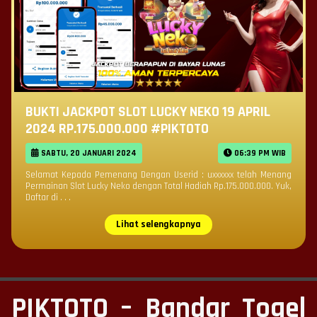
BUKTI JACKPOT SLOT LUCKY NEKO 19 APRIL
2024 RP.175.000.000 #PIKTOTO
SABTU, 20 JANUARI 2024
06:39 PM WIB
Selamat Kepada Pemenang Dengan Userid : uxxxxxx telah Menang
Permainan Slot Lucky Neko dengan Total Hadiah Rp.175.000.000. Yuk,
Daftar di . . .
Lihat selengkapnya
PIKTOTO – Bandar Togel