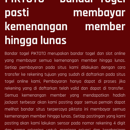
pasti membayar
kemenangan member
hingga lunas
Bandar togel PIKTOTO merupakan bandar togel dan slot online
yang membayar semua kemenangan member hingga lunas.
Setiap pembayaran pada situs kami dilakukan dengan cara
transfer ke rekening tujuan yang sudah di daftarkan pada situs
togel online kami, Pembayaran hanya dapat di proses jika
rekening yang di daftarkan telah valid dan dapat di transfer.
Semua kemenangan member yang mendapatkan hadiah
jackpot terbesar akan kami posting agar semua pemain dapat
melihat bandar situs terpercaya piktoto ini membayar semua
kemenangan member hingga lunas. Setiap postingan yang kami
posting akan kami lakukan sensor pada nomor rekening 4 digit