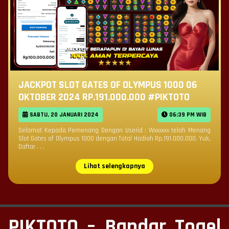
JACKPOT SLOT GATES OF OLYMPUS 1000 06
OKTOBER 2024 RP.191.000.000 #PIKTOTO
SABTU, 20 JANUARI 2024
06:39 PM WIB
Selamat Kepada Pemenang Dengan Userid : Wxxxxxx telah Menang
Slot Gates of Olympus 1000 dengan Total Hadiah Rp.191.000.000. Yuk,
Daftar . . .
Lihat selengkapnya
PIKTOTO – Bandar Togel