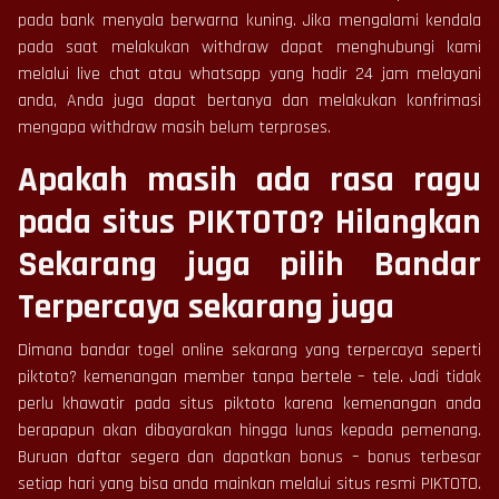
pada bank menyala berwarna kuning. Jika mengalami kendala
pada saat melakukan withdraw dapat menghubungi kami
melalui live chat atau whatsapp yang hadir 24 jam melayani
anda, Anda juga dapat bertanya dan melakukan konfrimasi
mengapa withdraw masih belum terproses.
Apakah masih ada rasa ragu
pada situs PIKTOTO? Hilangkan
Sekarang juga pilih Bandar
Terpercaya sekarang juga
Dimana bandar togel online sekarang yang terpercaya seperti
piktoto? kemenangan member tanpa bertele – tele. Jadi tidak
perlu khawatir pada situs piktoto karena kemenangan anda
berapapun akan dibayarakan hingga lunas kepada pemenang.
Buruan daftar segera dan dapatkan bonus – bonus terbesar
setiap hari yang bisa anda mainkan melalui situs resmi PIKTOTO.