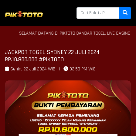
SELAMAT DATANG DI PIKTOTO BANDAR TOGEL, LIVE CASINO & SLOT
JACKPOT TOGEL SYDNEY 22 JULI 2024
RP.10.800.000 #PIKTOTO
Senin, 22 Juli 2024 WIB
|
03:59 PM WIB