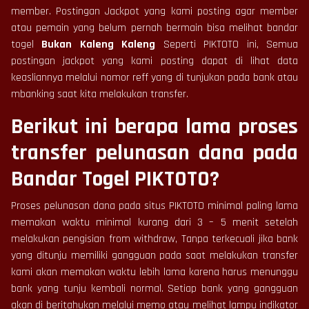
member. Postingan Jackpot yang kami posting agar member
atau pemain yang belum pernah bermain bisa melihat bandar
togel
Bukan Kaleng Kaleng
Seperti PIKTOTO ini, Semua
postingan jackpot yang kami posting dapat di lihat data
keasliannya melalui nomor reff yang di tunjukan pada bank atau
mbanking saat kita melakukan transfer.
Berikut ini berapa lama proses
transfer pelunasan dana pada
Bandar Togel PIKTOTO?
Proses pelunasan dana pada situs PIKTOTO minimal paling lama
memakan waktu minimal kurang dari 3 – 5 menit setelah
melakukan pengisian from withdraw, Tanpa terkecuali jika bank
yang ditunju memiliki gangguan pada saat melakukan transfer
kami akan memakan waktu lebih lama karena harus menunggu
bank yang tunju kembali normal. Setiap bank yang gangguan
akan di beritahukan melalui memo atau melihat lampu indikator