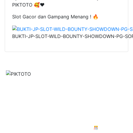
PIKTOTO 🥰❤️
Slot Gacor dan Gampang Menang ! 🔥
BUKTI-JP-SLOT-WILD-BOUNTY-SHOWDOWN-PG-SO
BUKTI JP LAINNYA
JACKPOT LIVEGAMES TOTO MACAU
4D 09 APRIL 2025 RP. 16.200.000
#PIKTOTO
SABTU, 20 JANUARI 2024
06:39 PM WIB
Selamat Kepada Userid : Pxxxxxxxx Telah Menang Livegames
Toto Macau 4D Total Hadiah : Rp.16,200,000 🎊 Ayo Mainkan