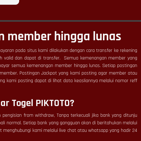
n member hingga lunas
aran pada situs kami dilakukan dengan cara transfer ke rekening
telah valid dan dapat di transfer. Semua kemenangan member yang
embayar semua kemenangan member hingga lunas. Setiap postingan
n member. Postingan Jackpot yang kami posting agar member atau
ng kami posting dapat di lihat data keasliannya melalui nomor reff
dar Togel PIKTOTO?
engisian from withdraw, Tanpa terkecuali jika bank yang ditunju
i normal. Setiap bank yang gangguan akan di beritahukan melalui
 menghubungi kami melalui live chat atau whatsapp yang hadir 24