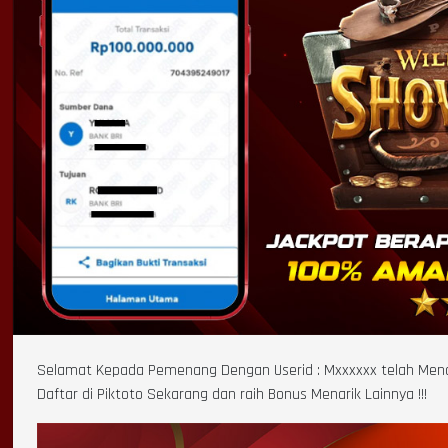
Selamat Kepada Pemenang Dengan Userid : Mxxxxxx telah Menan
Daftar di Piktoto Sekarang dan raih Bonus Menarik Lainnya !!!