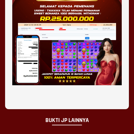
BUKTI JP LAINNYA