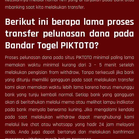
mbanking saat kita melakukan transfer.
Berikut ini berapa lama proses
transfer pelunasan dana pada
Bandar Togel PIKTOTO?
Proses pelunasan dana pada situs PIKTOTO minimal paling lama
memakan waktu minimal kurang dari 3 – 5 menit setelah
melakukan pengisian from withdraw, Tanpa terkecuali jika bank
yang ditunju memiliki gangguan pada saat melakukan transfer
kami akan memakan waktu lebih lama karena harus menunggu
bank yang tunju kembali normal. Setiap bank yang gangguan
akan di beritahukan melalui memo atau melihat lampu indikator
pada bank menyala berwarna kuning. Jika mengalami kendala
pada saat melakukan withdraw dapat menghubungi kami
melalui live chat atau whatsapp yang hadir 24 jam melayani
anda, Anda juga dapat bertanya dan melakukan konfrimasi