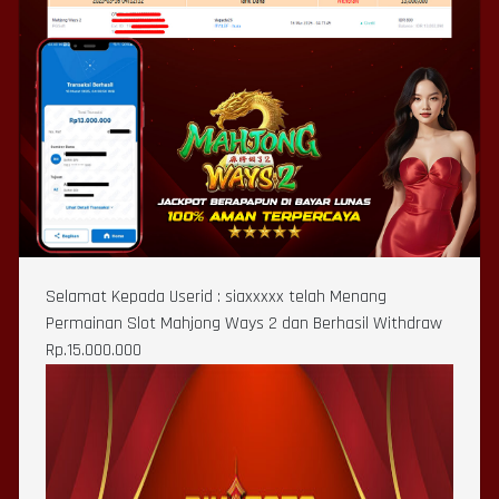
Selamat Kepada Userid : siaxxxxx telah Menang
Permainan Slot Mahjong Ways 2 dan Berhasil Withdraw
Rp.15.000.000