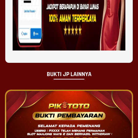
BUKTI JP LAINNYA