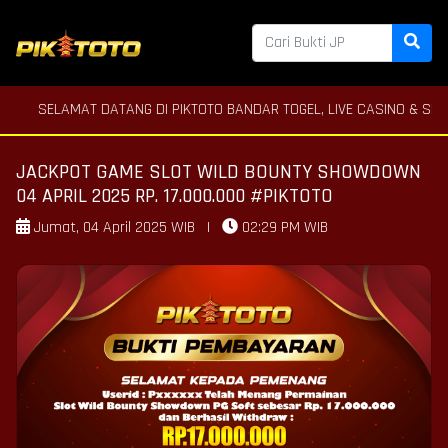
AMAT DATANG DI PIKTOTO BANDAR TOGEL, LIVE CASINO & SLOT TERBAI
JACKPOT GAME SLOT WILD BOUNTY SHOWDOWN
04 APRIL 2025 RP. 17.000.000 #PIKTOTO
Jumat, 04 April 2025 WIB
|
02:29 PM WIB