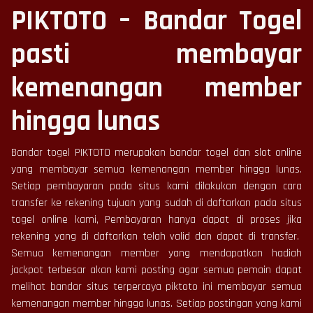
PIKTOTO – Bandar Togel
pasti membayar
kemenangan member
hingga lunas
Bandar togel PIKTOTO merupakan bandar togel dan slot online
yang membayar semua kemenangan member hingga lunas.
Setiap pembayaran pada situs kami dilakukan dengan cara
transfer ke rekening tujuan yang sudah di daftarkan pada situs
togel online kami, Pembayaran hanya dapat di proses jika
rekening yang di daftarkan telah valid dan dapat di transfer.
Semua kemenangan member yang mendapatkan hadiah
jackpot terbesar akan kami posting agar semua pemain dapat
melihat bandar situs terpercaya piktoto ini membayar semua
kemenangan member hingga lunas. Setiap postingan yang kami