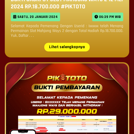
2024 RP.18.700.000 #PIKTOTO
SABTU, 20 JANUARI 2024
06:39 PM WIB
Selamat Kepada Pemenang Dengan Userid : Ixxxxxx telah Menang
Permainan Slot Mahjong Ways 2 dengan Total Hadiah Rp.18.700.000.
Yuk, Daftar . . .
Lihat selengkapnya