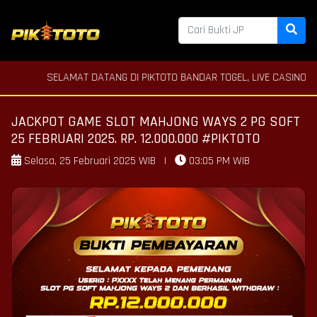
SELAMAT DATANG DI PIKTOTO BANDAR TOGEL, LIVE CASINO & SLOT
JACKPOT GAME SLOT MAHJONG WAYS 2 PG SOFT
25 FEBRUARI 2025. RP. 12.000.000 #PIKTOTO
Selasa, 25 Februari 2025 WIB
|
03:05 PM WIB