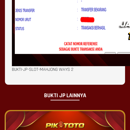
BUKTI-JP-SLOT-MAHJONG WAYS 2
BUKTI JP LAINNYA