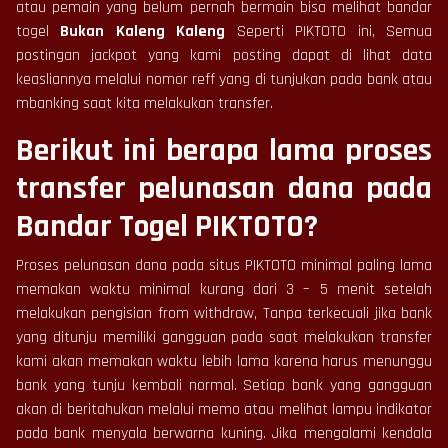
atau pemain yang belum pernah bermain bisa melihat bandar
togel
Bukan Kaleng Kaleng
Seperti PIKTOTO ini, Semua
postingan jackpot yang kami posting dapat di lihat data
keasliannya melalui nomor reff yang di tunjukan pada bank atau
mbanking saat kita melakukan transfer.
Berikut ini berapa lama proses
transfer pelunasan dana pada
Bandar Togel PIKTOTO?
Proses pelunasan dana pada situs PIKTOTO minimal paling lama
memakan waktu minimal kurang dari 3 – 5 menit setelah
melakukan pengisian from withdraw, Tanpa terkecuali jika bank
yang ditunju memiliki gangguan pada saat melakukan transfer
kami akan memakan waktu lebih lama karena harus menunggu
bank yang tunju kembali normal. Setiap bank yang gangguan
akan di beritahukan melalui memo atau melihat lampu indikator
pada bank menyala berwarna kuning. Jika mengalami kendala