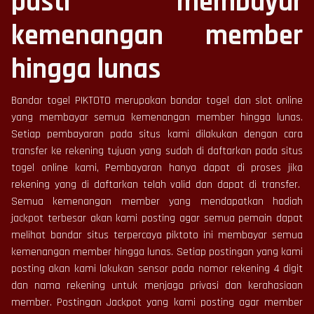
pasti membayar
kemenangan member
hingga lunas
Bandar togel PIKTOTO merupakan bandar togel dan slot online
yang membayar semua kemenangan member hingga lunas.
Setiap pembayaran pada situs kami dilakukan dengan cara
transfer ke rekening tujuan yang sudah di daftarkan pada situs
togel online kami, Pembayaran hanya dapat di proses jika
rekening yang di daftarkan telah valid dan dapat di transfer.
Semua kemenangan member yang mendapatkan hadiah
jackpot terbesar akan kami posting agar semua pemain dapat
melihat bandar situs terpercaya piktoto ini membayar semua
kemenangan member hingga lunas. Setiap postingan yang kami
posting akan kami lakukan sensor pada nomor rekening 4 digit
dan nama rekening untuk menjaga privasi dan kerahasiaan
member. Postingan Jackpot yang kami posting agar member