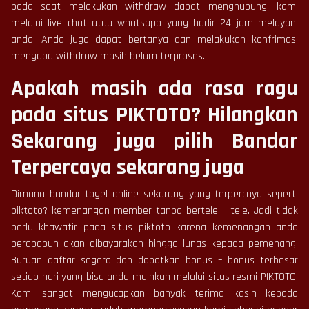
pada saat melakukan withdraw dapat menghubungi kami
melalui live chat atau whatsapp yang hadir 24 jam melayani
anda, Anda juga dapat bertanya dan melakukan konfrimasi
mengapa withdraw masih belum terproses.
Apakah masih ada rasa ragu
pada situs PIKTOTO? Hilangkan
Sekarang juga pilih Bandar
Terpercaya sekarang juga
Dimana bandar togel online sekarang yang terpercaya seperti
piktoto? kemenangan member tanpa bertele – tele. Jadi tidak
perlu khawatir pada situs piktoto karena kemenangan anda
berapapun akan dibayarakan hingga lunas kepada pemenang.
Buruan daftar segera dan dapatkan bonus – bonus terbesar
setiap hari yang bisa anda mainkan melalui situs resmi PIKTOTO.
Kami sangat mengucapkan banyak terima kasih kepada