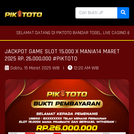
SELAMAT DATANG DI PIKTOTO BANDAR TOGEL, LIVE CASINO & SLOT TE
JACKPOT GAME SLOT 15.000 X MANIA14 MARET
2025 RP. 26.000.000 #PIKTOTO
Sabtu, 15 Maret 2025 WIB
|
12:20 AM WIB