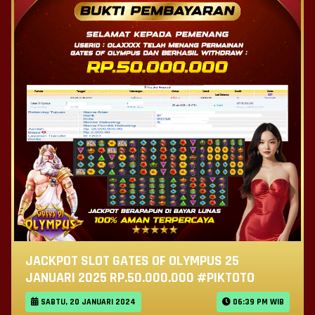
JACKPOT SLOT GATES OF OLYMPUS 25
JANUARI 2025 RP.50.000.000 #PIKTOTO
SABTU, 20 JANUARI 2024
06:39 PM WIB