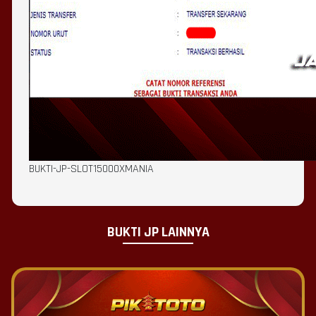
BUKTI-JP-SLOT15000XMANIA
BUKTI JP LAINNYA