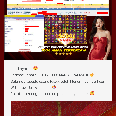
Bukti nyata !!
Jackpot Game SLOT 15.000 X MANIA PRAGMATIC
Selamat kepada userid Pxxxx telah Menang dan Berhasil
Withdraw Rp.26.000.000
Piktoto menang berapapun pasti dibayar lunas