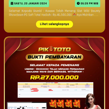
SABTU, 20 JANUARI 2024
06:39 PM WIB
Selamat Kepada Userid : Kxxxxxx Telah Menang Slot Wild Bounty
Showdown PG Soft Total Hadiah : Rp.46,500,000
Ayo Mainkan . . .
Lihat selengkapnya