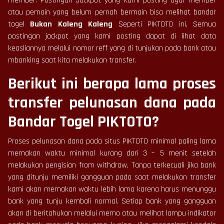
member. Postingan Jackpot yang kami posting agar member
atau pemain yang belum pernah bermain bisa melihat bandar
togel
Bukan Kaleng Kaleng
Seperti PIKTOTO ini, Semua
postingan jackpot yang kami posting dapat di lihat data
keasliannya melalui nomor reff yang di tunjukan pada bank atau
mbanking saat kita melakukan transfer.
Berikut ini berapa lama proses
transfer pelunasan dana pada
Bandar Togel PIKTOTO?
Proses pelunasan dana pada situs PIKTOTO minimal paling lama
memakan waktu minimal kurang dari 3 – 5 menit setelah
melakukan pengisian from withdraw, Tanpa terkecuali jika bank
yang ditunju memiliki gangguan pada saat melakukan transfer
kami akan memakan waktu lebih lama karena harus menunggu
bank yang tunju kembali normal. Setiap bank yang gangguan
akan di beritahukan melalui memo atau melihat lampu indikator