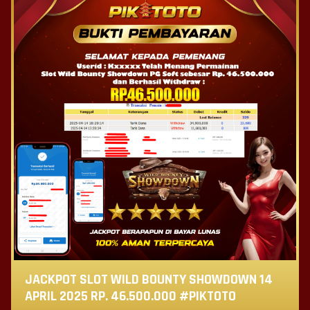
JACKPOT SLOT WILD BOUNTY SHOWDOWN 14
APRIL 2025 RP. 46.500.000 #PIKTOTO