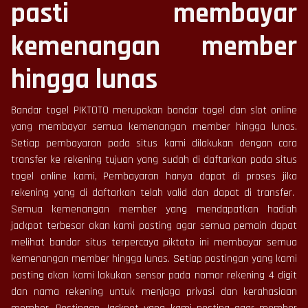
pasti membayar
kemenangan member
hingga lunas
Bandar togel PIKTOTO merupakan bandar togel dan slot online
yang membayar semua kemenangan member hingga lunas.
Setiap pembayaran pada situs kami dilakukan dengan cara
transfer ke rekening tujuan yang sudah di daftarkan pada situs
togel online kami, Pembayaran hanya dapat di proses jika
rekening yang di daftarkan telah valid dan dapat di transfer.
Semua kemenangan member yang mendapatkan hadiah
jackpot terbesar akan kami posting agar semua pemain dapat
melihat bandar situs terpercaya piktoto ini membayar semua
kemenangan member hingga lunas. Setiap postingan yang kami
posting akan kami lakukan sensor pada nomor rekening 4 digit
dan nama rekening untuk menjaga privasi dan kerahasiaan