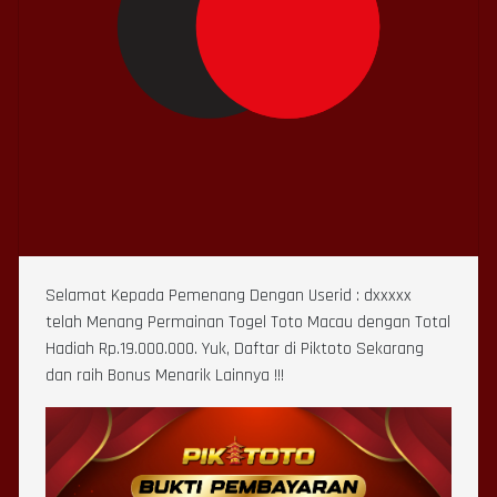
Selamat Kepada Pemenang Dengan Userid : dxxxxx
telah Menang Permainan Togel Toto Macau dengan Total
Hadiah Rp.19.000.000. Yuk, Daftar di Piktoto Sekarang
dan raih Bonus Menarik Lainnya !!!