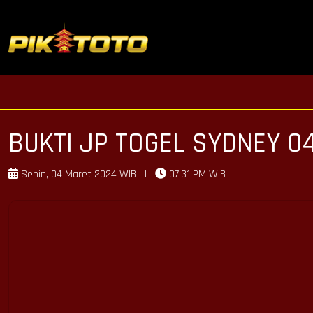
BUKTI JP TOGEL SYDNEY 04
Senin, 04 Maret 2024 WIB
|
07:31 PM WIB