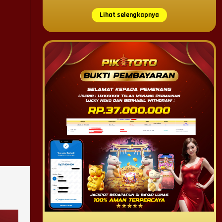
Lihat selengkapnya