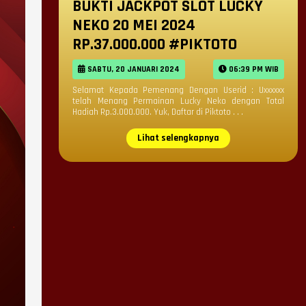
BUKTI JACKPOT SLOT LUCKY
NEKO 20 MEI 2024
RP.37.000.000 #PIKTOTO
SABTU, 20 JANUARI 2024
06:39 PM WIB
Selamat Kepada Pemenang Dengan Userid : Uxxxxxx
telah Menang Permainan Lucky Neko dengan Total
Hadiah Rp.3.000.000. Yuk, Daftar di Piktoto . . .
Lihat selengkapnya