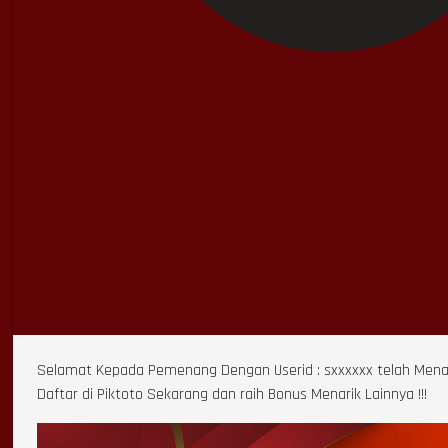
Selamat Kepada Pemenang Dengan Userid : sxxxxxx telah Menan
Daftar di Piktoto Sekarang dan raih Bonus Menarik Lainnya !!!