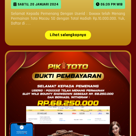
SABTU, 20 JANUARI 2024
06:39 PM WIB
Selamat Kepada Pemenang Dengan Userid : Gxxxxxx telah Menang
Permainan Toto Macau 5D dengan Total Hadiah Rp.10.000.000. Yuk,
Daftar di . . .
Lihat selengkapnya