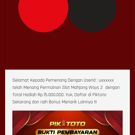
Selamat Kepada Pemenang Dengan Userid : uxxxxxx
telah Menang Permainan Slot Mahjong Ways 2 dengan
Total Hadiah Rp.15.000.000. Yuk, Daftar di Piktoto
Sekarang dan raih Bonus Menarik Lainnya !!!